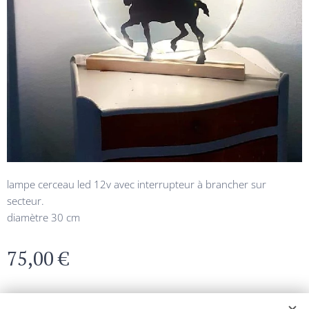
lampe cerceau led 12v avec interrupteur à brancher sur
secteur.
diamètre 30 cm
75,00
€