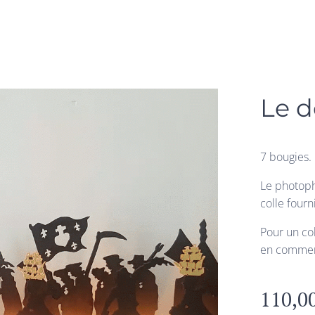
Le d
7 bougies.
Le photopho
colle fourn
Pour un co
en commen
110,0